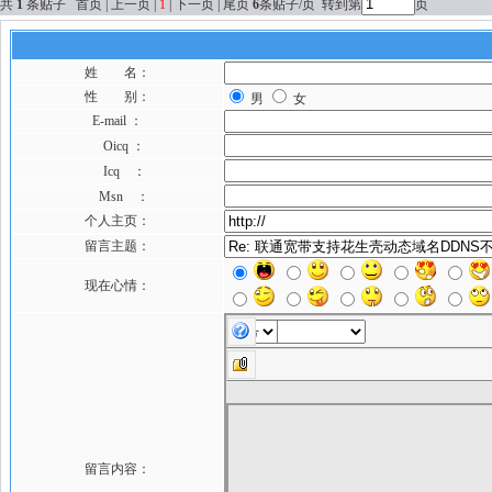
共
1
条贴子 首页 | 上一页 |
1
| 下一页 | 尾页
6
条贴子/页 转到第
页
姓 名：
性 别：
男
女
E-mail ：
Oicq ：
Icq ：
Msn ：
个人主页：
留言主题：
现在心情：
留言内容：