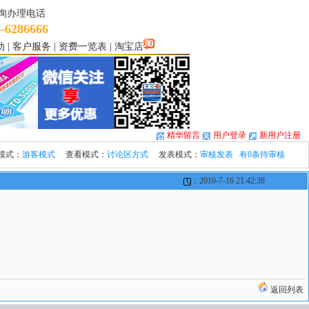
询办理电话
-6286666
动
|
客户服务
|
资费一览表
|
淘宝店
精华留言
用户登录
新用户注册
模式：
游客模式
查看模式：
讨论区方式
发表模式：
审核发表 有0条待审核
：2010-7-16 21:42:38
返回列表