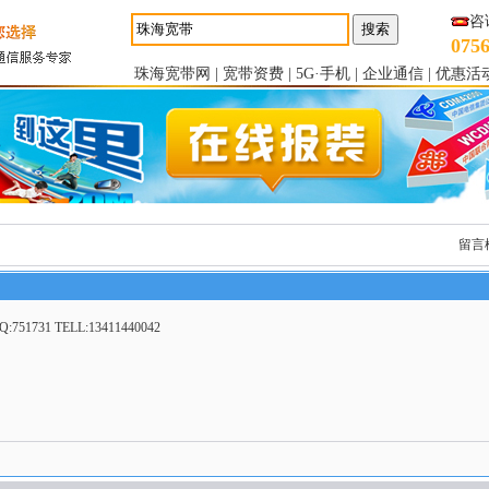
咨
0756
珠海宽带网
|
宽带资费
|
5G·手机
|
企业通信
|
优惠活
留言
1 TELL:13411440042