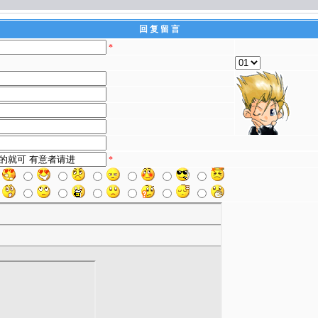
回 复 留 言
*
*