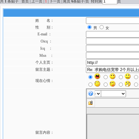
共
1
条贴子 首页 | 上一页 |
1
| 下一页 | 尾页
6
条贴子/页 转到第
页
姓 名：
性 别：
男
女
E-mail ：
Oicq ：
Icq ：
Msn ：
个人主页：
留言主题：
现在心情：
留言内容：