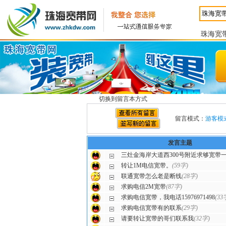
珠海宽
切换到留言本方式
留言模式：
游客模
发言主题
三灶金海岸大道西300号附近求够宽带
转让1M电信宽带。
(59字)
联通宽带怎么老是断线
(28字)
求购电信2M宽带
(87字)
求购电信宽带，我电话15976971498
(33
求购电信宽带有的联系
(29字)
请要转让宽带的哥们联系我
(32字)