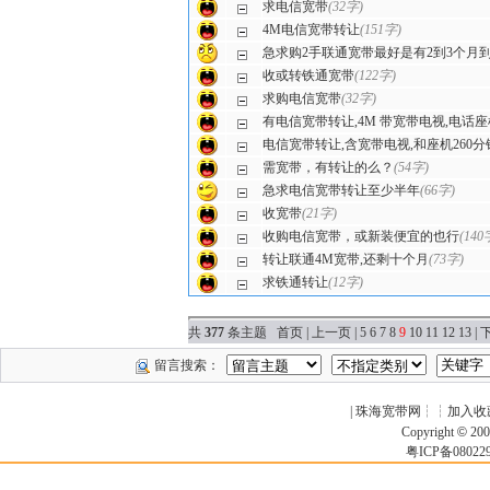
求电信宽带
(32字)
4M电信宽带转让
(151字)
急求购2手联通宽带最好是有2到3个月
收或转铁通宽带
(122字)
求购电信宽带
(32字)
有电信宽带转让,4M 带宽带电视,电话座
电信宽带转让,含宽带电视,和座机260分
需宽带，有转让的么？
(54字)
急求电信宽带转让至少半年
(66字)
收宽带
(21字)
收购电信宽带，或新装便宜的也行
(140
转让联通4M宽带,还剩十个月
(73字)
求铁通转让
(12字)
共
377
条主题
首页
|
上一页
|
5
6
7
8
9
10
11
12
13
|
留言搜索：
|
珠海宽带网
┆┆
加入收
Copyright
©
200
粤ICP备0802291